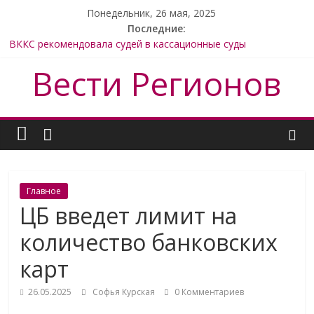
Понедельник, 26 мая, 2025
Последние:
ВККС рекомендовала судей в кассационные суды
ЦБ введет лимит на количество банковских карт
Вести Регионов
ФАС оштрафовала европейскую фармкомпанию «КРКА-рус»
Администрация Красноярска требует вернуть 549 млн руб.
субсидий
ФАС подготовила обзор судебной практики в сфере
госзакупок
Главное
ЦБ введет лимит на
количество банковских
карт
26.05.2025
Софья Курская
0 Комментариев